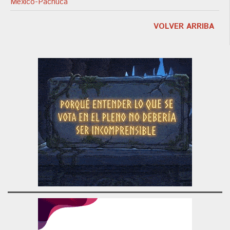
México-Pachuca
VOLVER ARRIBA