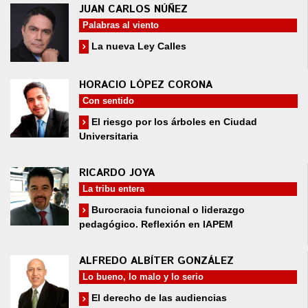
JUAN CARLOS NÚÑEZ
Palabras al viento
La nueva Ley Calles
HORACIO LÓPEZ CORONA
Con sentido
El riesgo por los árboles en Ciudad
Universitaria
RICARDO JOYA
La tribu entera
Burocracia funcional o liderazgo
pedagógico. Reflexión en IAPEM
ALFREDO ALBÍTER GONZÁLEZ
Lo bueno, lo malo y lo serio
El derecho de las audiencias