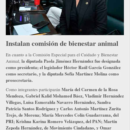
Instalan comisión de bienestar animal
En cuanto a la Comisión Especial para el Cuidado y Bienestar
la diputada Paola Jiménez Hernández fue designada
Animal,
como presidenta; el legislador Héctor Raúl García González
como secretario, y la diputada Sofía Martínez Molina como
prosecretaria.
María del Carmen de la Rosa
Como integrantes participarán
Mendoza, Gabriel Kalid Mohamed Báez, Vladimir Hernández
Villegas, Luisa Esmeralda Navarro Hernández, Sandra
Patricia Santos Rodríguez y Carlos Antonio Martínez Zurita
Trejo, de Morena; María Mercedes Colín Guadarrama, del
PRI; Krishna Karina Romero Velázquez, del PAN; Martín
Zepeda Hernández, de Movimiento Ciudadano, y Omar