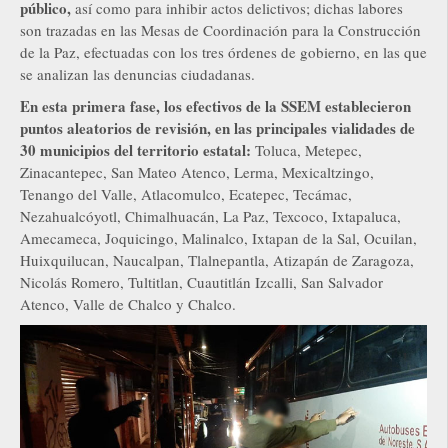
público,
así como para inhibir actos delictivos; dichas labores
son trazadas en las Mesas de Coordinación para la Construcción
de la Paz, efectuadas con los tres órdenes de gobierno, en las que
se analizan las denuncias ciudadanas.
En esta primera fase, los efectivos de la SSEM establecieron
puntos aleatorios de revisión, en las principales vialidades de
30 municipios del territorio estatal:
Toluca, Metepec,
Zinacantepec, San Mateo Atenco, Lerma, Mexicaltzingo,
Tenango del Valle, Atlacomulco, Ecatepec, Tecámac,
Nezahualcóyotl, Chimalhuacán, La Paz, Texcoco, Ixtapaluca,
Amecameca, Joquicingo, Malinalco, Ixtapan de la Sal, Ocuilan,
Huixquilucan, Naucalpan, Tlalnepantla, Atizapán de Zaragoza,
Nicolás Romero, Tultitlan, Cuautitlán Izcalli, San Salvador
Atenco, Valle de Chalco y Chalco.