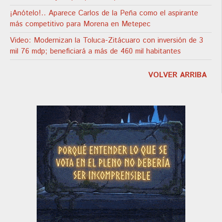
¡Anótelo!.. Aparece Carlos de la Peña como el aspirante
más competitivo para Morena en Metepec
Video: Modernizan la Toluca-Zitácuaro con inversión de 3
mil 76 mdp; beneficiará a más de 460 mil habitantes
VOLVER ARRIBA