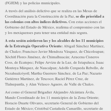
(FGJEM) y las policías municipales.
A través del análisis delictivo que se realiza en las Mesas de
se dio prioridad a
Coordinación para la Construcción de la Paz,
las colonias con altos índices delictivos.
Con estas acciones el
Gobierno del Estado de México, reafirma el compromiso con las
y los mexiquenses para tener una entidad más segura.
A esta sesión asistieron las y los alcaldes de los 11 municipios
de la Estrategia Operativa Oriente:
Abigail Sánchez Martínez,
de Chalco; Francisco Javier Mendoza Vásquez, de Chicoloapan;
Xóchitl Flores Jiménez, de Chimalhuacán; Azucena Cisneros
Coss, de Ecatepec; Felipe Arvizu de la Luz, de Ixtapaluca; Isaac
Montoya Márquez, de Naucalpan; Adolfo Cerqueda Rebollo, de
Nezahualcóyotl; Martha Guerrero Sánchez, de La Paz; Nazario
Gutiérrez Martínez, de Texcoco; Raciel Pérez Cruz, de
Tlalnepantla, y Alan Velasco Aguero, de Valle de Chalco.
Así como el General Brigadier Alejandro Alcántara Ávila,
Mando Coordinado de los 11 municipios de la Zona Oriente;
Horacio Duarte Olivares, secretario General de Gobierno del
Estado de México; Cristóbal Castañeda Camarillo, secretario de