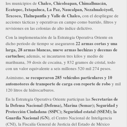
Chalco, Chicoloapan, Chimalhuacán,
los municipios de
Ecatepec, Ixtapaluca, La Paz, Naucalpan, Nezahualcóyotl,
Texcoco, Tlalnepantla y Valle de Chalco,
con el despliegue de
acciones tácticas y operativas en campo como barrido, filtros y
revisiones en las colonias de alto índice delictivo.
Con la implementación de la Estrategia Operativa Oriente en
22 armas cortas y una
dicho periodo de tiempo se aseguraron
larga, 28 armas blancas, nueve armas hechizas y decenas de
cartuchos;
además, se incautaron tres kilos y medio de
marihuana, 39 dosis de cocaína, y 832 gramos de cristal, todo
con un valor equivalente a seis millones 520 mil 274 pesos.
se recuperaron 285 vehículos particulares y 10
Asimismo,
automotores de transporte de carga con reporte de robo
y mil
120 litros de hidrocarburos.
Secretarías de
En la Estrategia Operativa Oriente participan las
la Defensa Nacional (Defensa), Marina (Semar); Seguridad y
Protección Ciudadana (SSPC); Seguridad estatal (SSEM); la
Guardia Nacional (GN)
, el Centro Nacional de Inteligencia
(CNI), la Fiscalía General de Justicia del Estado de México