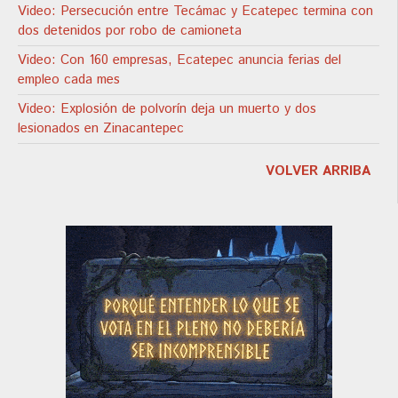
Video: Persecución entre Tecámac y Ecatepec termina con
dos detenidos por robo de camioneta
Video: Con 160 empresas, Ecatepec anuncia ferias del
empleo cada mes
Video: Explosión de polvorín deja un muerto y dos
lesionados en Zinacantepec
VOLVER ARRIBA