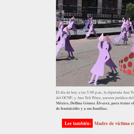
El día de hoy, a las 5:00 p.m., la diputada Ana Y
del OCNF; y Ana Yeli Pérez, asesora jurídica del
México, Delfina Gómez Álvarez, para tratar el
de feminicidio y a sus familias.
Madre de víctima ex