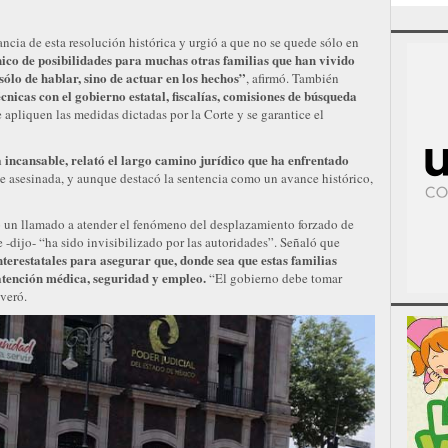
ncia de esta resolución histórica y urgió a que no se quede sólo en
ico de posibilidades para muchas otras familias que han vivido
 sólo de hablar, sino de actuar en los hechos”
, afirmó. También
cnicas con el gobierno estatal, fiscalías, comisiones de búsqueda
e apliquen las medidas dictadas por la Corte y se garantice el
 incansable, relató el largo camino jurídico que ha enfrentado
e asesinada, y aunque destacó la sentencia como un avance histórico,
 un llamado a atender el fenómeno del desplazamiento forzado de
 -dijo- “ha sido invisibilizado por las autoridades”. Señaló que
erestatales para asegurar que, donde sea que estas familias
 atención médica, seguridad y empleo.
“El gobierno debe tomar
everó.