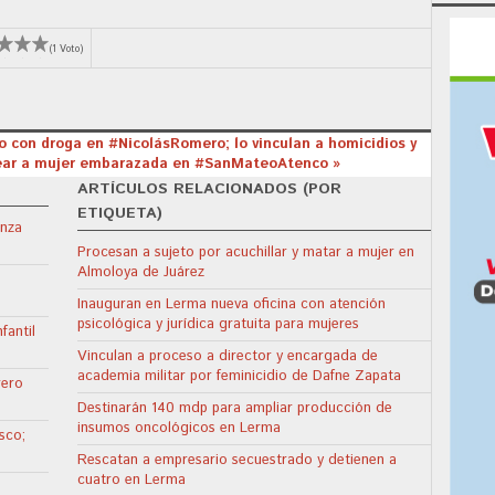
(1 Voto)
o con droga en #NicolásRomero; lo vinculan a homicidios y
pear a mujer embarazada en #SanMateoAtenco »
ARTÍCULOS RELACIONADOS (POR
ETIQUETA)
enza
Procesan a sujeto por acuchillar y matar a mujer en
Almoloya de Juárez
Inauguran en Lerma nueva oficina con atención
psicológica y jurídica gratuita para mujeres
fantil
Vinculan a proceso a director y encargada de
academia militar por feminicidio de Dafne Zapata
rero
Destinarán 140 mdp para ampliar producción de
insumos oncológicos en Lerma
sco;
a
Rescatan a empresario secuestrado y detienen a
cuatro en Lerma