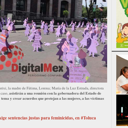
urixi, la madre de Fátima, Lorena; María de la Luz Estrada, directora
asistirán a una reunión con la gobernadora del Estado de
 caso,
 tema y crear acuerdos que protejan a las mujeres, a las víctimas
ige sentencias justas para feminicidas, en #Toluca