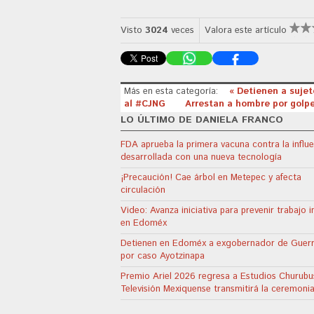
Visto
3024
veces
Valora este artículo
Más en esta categoría:
« Detienen a sujet
al #CJNG
Arrestan a hombre por gol
LO ÚLTIMO DE DANIELA FRANCO
FDA aprueba la primera vacuna contra la influ
desarrollada con una nueva tecnología
¡Precaución! Cae árbol en Metepec y afecta
circulación
Video: Avanza iniciativa para prevenir trabajo in
en Edoméx
Detienen en Edoméx a exgobernador de Guer
por caso Ayotzinapa
Premio Ariel 2026 regresa a Estudios Churubu
Televisión Mexiquense transmitirá la ceremoni