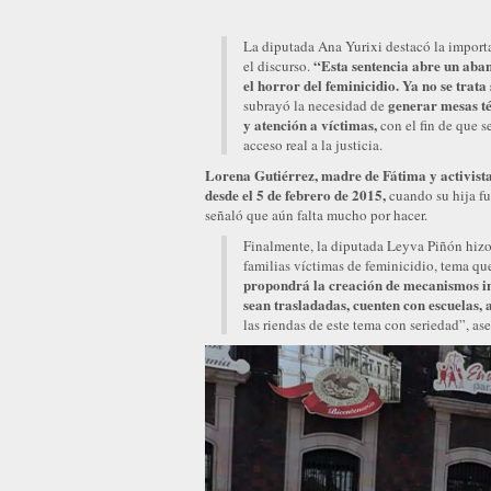
La diputada Ana Yurixi destacó la importa
“Esta sentencia abre un aban
el discurso.
el horror del feminicidio. Ya no se trata
generar mesas té
subrayó la necesidad de
y atención a víctimas,
con el fin de que s
acceso real a la justicia.
Lorena Gutiérrez, madre de Fátima y activista
desde el 5 de febrero de 2015,
cuando su hija fu
señaló que aún falta mucho por hacer.
Finalmente, la diputada Leyva Piñón hizo
familias víctimas de feminicidio, tema que
propondrá la creación de mecanismos int
sean trasladadas, cuenten con escuelas,
las riendas de este tema con seriedad”, as