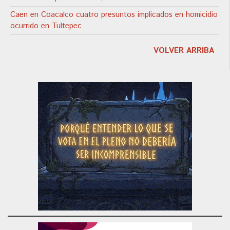
Caen en Coacalco cuatro presuntos implicados en homicidio
ocurrido en Tultepec
VOLVER ARRIBA