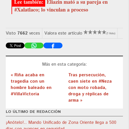
Eliazin mató a su pareja en
#Xalatlaco; lo vinculan a proceso
Visto
7662
veces
Valora este artículo
(1 Voto)
Más en esta categoría:
« Riña acaba en
Tras persecución,
tragedia con un
caen siete en #Neza
hombre baleado en
con moto robada,
#VillaVictoria
droga y réplicas de
arma »
LO ÚLTIMO DE REDACCIÓN
¡Anótelo!.. Mando Unificado de Zona Oriente llega a 500
días con avances en seguridad