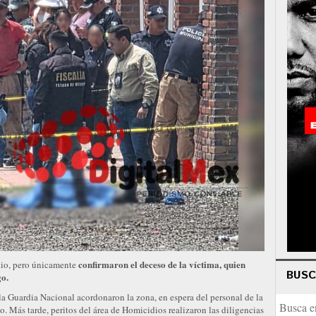
confirmaron el deceso de la víctima, quien
tio, pero únicamente
BUS
go.
la Guardia Nacional acordonaron la zona, en espera del personal de la
o. Más tarde, peritos del área de Homicidios realizaron las diligencias