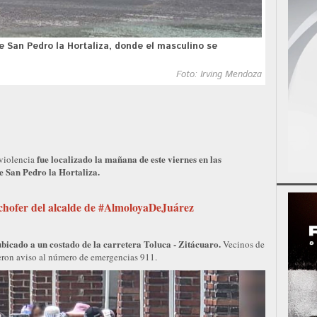
e San Pedro la Hortaliza, donde el masculino se
Foto: Irving Mendoza
fue localizado la mañana de este viernes en las
 violencia
de San Pedro la Hortaliza.
 chofer del alcalde de #AlmoloyaDeJuárez
ubicado a un costado de la carretera Toluca - Zitácuaro.
Vecinos de
ieron aviso al número de emergencias 911.