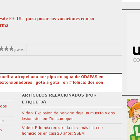
esde EE.UU. para pasar las vacaciones con su
erma
(3 votos)
buelita atropellada por pipa de agua de ODAPAS en
extorsionadores “gota a gota” en #Toluca; dos son
ARTÍCULOS RELACIONADOS (POR
ETIQUETA)
 dos
Video: Explosión de polvorín deja un muerto y dos
lesionados en Zinacantepec
ec
Video: Edoméx registra la cifra más baja de
s
homicidios en casi 20 años: SSEM