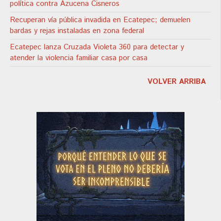
política contra Azucena Cisneros
Recuperan vía pública invadida en Ecatepec; demuelen
bardas y rejas instaladas en zona federal
Ecatepec lanza Cruzada Violeta 360 para detectar y
atender la violencia familiar casa por casa
VOLVER ARRIBA