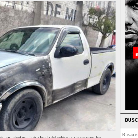
BUS
los
dividuos intentaron huir a bordo del vehículo; sin embargo,