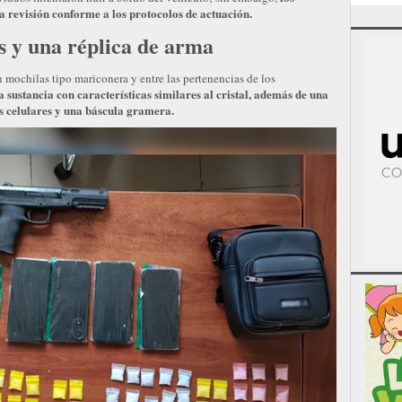
a revisión conforme a los protocolos de actuación.
s y una réplica de arma
n mochilas tipo mariconera y entre las pertenencias de los
a sustancia con características similares al cristal, además de una
os celulares y una báscula gramera.