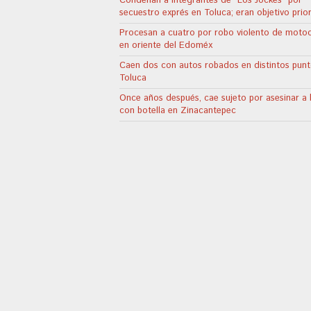
Condenan a integrantes de “Los Jockes” por
secuestro exprés en Toluca; eran objetivo prior
Procesan a cuatro por robo violento de motoc
en oriente del Edoméx
Caen dos con autos robados en distintos pun
Toluca
Once años después, cae sujeto por asesinar a
con botella en Zinacantepec