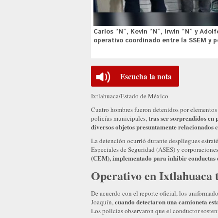
Carlos “N”, Kevin “N”, Irwin “N” y Adol
operativo coordinado entre la SSEM y p
Escucha la nota
Ixtlahuaca/Estado de México
Cuatro hombres fueron detenidos por elementos 
tras ser sorprendidos en 
policías municipales,
diversos objetos presuntamente relacionados co
La detención ocurrió durante despliegues estrat
Especiales de Seguridad (ASES) y corporaciones
(CEM), implementado para inhibir conductas d
Operativo en Ixtlahuaca 
De acuerdo con el reporte oficial, los uniformad
cuando detectaron una camioneta esta
Joaquín,
Los policías observaron que el conductor sostení