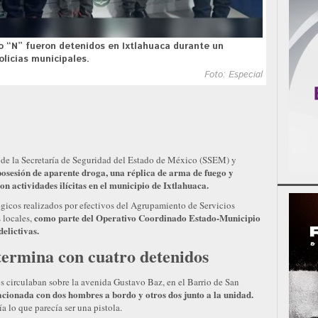
fo “N” fueron detenidos en Ixtlahuaca durante un
olicías municipales.
Foto: Especial
de la Secretaría de Seguridad del Estado de México (SSEM) y
posesión de aparente droga, una réplica de arma de fuego y
n actividades ilícitas en el municipio de Ixtlahuaca.
égicos realizados por efectivos del Agrupamiento de Servicios
como parte del Operativo Coordinado Estado-Municipio
 locales,
elictivas.
termina con cuatro detenidos
os circulaban sobre la avenida Gustavo Baz, en el Barrio de San
cionada con dos hombres a bordo y otros dos junto a la unidad.
a lo que parecía ser una pistola.