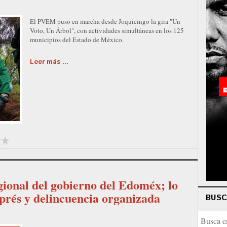
El PVEM puso en marcha desde Joquicingo la gira "Un
Voto, Un Árbol", con actividades simultáneas en los 125
municipios del Estado de México.
Leer más ...
gional del gobierno del Edoméx; lo
xprés y delincuencia organizada
BUS