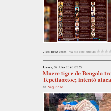
Visto
1842
veces
Valora este artículo
Jueves, 02 Julio 2026 09:22
Muere tigre de Bengala tr
Tepetlaoxtoc; intentó atac
en
Seguridad