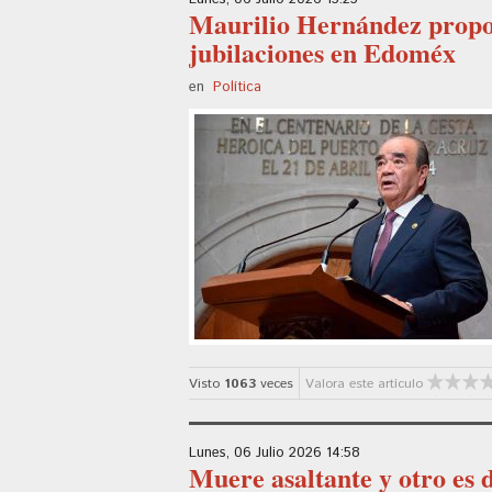
Maurilio Hernández propon
jubilaciones en Edoméx
en
Política
Visto
1063
veces
Valora este artículo
Lunes, 06 Julio 2026 14:58
Muere asaltante y otro es 