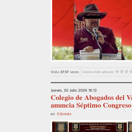
Visto
3737
veces
Valora este artículo
Jueves, 02 Julio 2026 16:13
Colegio de Abogados del Va
anuncia Séptimo Congreso 
en
Edoméx