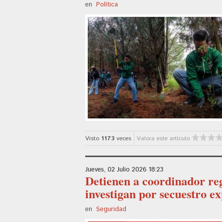
en
Política
Visto
1173
veces
Valora este artículo
Jueves, 02 Julio 2026 18:23
Detienen a coordinador re
investigan por secuestro e
en
Seguridad