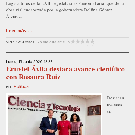
Legisladores de la LXII Legislatura asistieron al arranque de la
obra vial encabezada por la gobernadora Delfina Gómez
Álvarez.
Leer más ...
Visto
1213
veces
Valora este artículo
Lunes, 15 Junio 2026 12:29
Eruviel Ávila destaca avance científico
con Rosaura Ruiz
en
Política
Destacan
avances
en