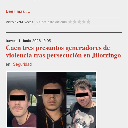
Leer más ...
Visto
1794
veces
Valora este artículo
Jueves, 11 Junio 2026 19:05
Caen tres presuntos generadores de
violencia tras persecución en Jilotzingo
en
Seguridad