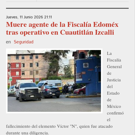
Jueves, 11 Junio 2026 21:11
Muere agente de la Fiscalía Edoméx
tras operativo en Cuautitlán Izcalli
en
Seguridad
La
Fiscalía
General
de
Justicia
del
Estado
de
México
confirmó
el
fallecimiento del elemento Víctor "N", quien fue atacado
durante una diligencia.