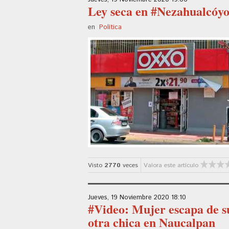
Ley seca en #Nezahualcóyo
en
Política
Visto
2770
veces
Valora este artículo
Jueves, 19 Noviembre 2020 18:10
#Video: Mujer escapa de su
otra chica en Naucalpan