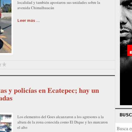
localidad y también apostaron sus unidades sobre la
avenida Chimalhuacán
Leer más ...
as y policías en Ecatepec; hay un
adas
BUS
Los elementos del Goes alcanzaron a los agresores a la
altura de la zona conocida como El Dique y les marcaron
el alto