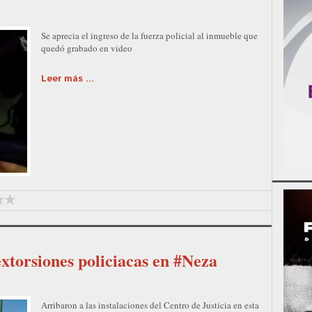
Se aprecia el ingreso de la fuerza policial al inmueble que
quedó grabado en video
Leer más ...
xtorsiones policiacas en #Neza
Arribaron a las instalaciones del Centro de Justicia en esta