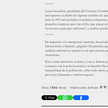
*****
Laura González, presidenta del Consejo Coordin
mexiquense ya habló de algunas medidas de apoy
trata de 692 mil unidades económicas dispersas
pequeñas empresas que van al día, que pagan rent
los recursos para que subsistan?, ¿cuántas quedar
*****
En respuesta a la emergencia sanitaria, decretad
Darwin Eslava Gamiño, adquirió 50 patrullas que
también reforzar los operativos de prevención pa
cuarentena.
Estos serán aleatorios en hora y zona y forman 
conjunta con la policía estatal y la Guardia Naci
tranquilidad de la población, sobre todo ahora q
provocar, llamando a realizar saqueos.
Visto
7882
veces
Valora este artículo