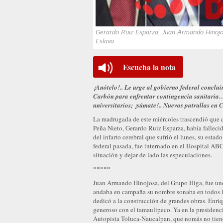
Gerardo Ruiz Esparza, Juan Armando Hinojo
Eslava.
Escucha la nota
¡Anótelo!.. Le urge al gobierno federal concl
Carbón para enfrentar contingencia sanitaria
universitarios; ¡súmate!.. Nuevas patrullas en
La madrugada de este miércoles trascendió que 
Peña Nieto, Gerardo Ruiz Esparza, había fallecid
del infarto cerebral que sufrió el lunes, su esta
federal pasada, fue internado en el Hospital ABC
situación y dejar de lado las especulaciones.
*****
Juan Armando Hinojosa, del Grupo Higa, fue uno
andaba en campaña su nombre sonaba en todos lo
dedicó a la construcción de grandes obras. Enri
generoso con el tamaulipeco. Ya en la presidencia 
Autopista Toluca-Naucalpan, que nomás no tiene