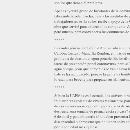
son los que tienen el problema.
Apenas ayer un grupo de habitantes de la comun
laborando a toda marcha, pese a las medidas de 
trabajadores no están solos, reciben apoyo de la
obra que servirá para enlazar a los aeropuertos
pero mucho, para convencer a los comuneros de 
*****
La contingencia por Covid-19 ha sacado a la luz
Carbón, Gustavo Mancilla Rendón, en más de un a
problema de abasto del agua potable. En los últi
tareas de prevención por el coronavirus, pero se
agua porque ¿con qué demonios se van a lavar l
Esto se ha recrudecido, porque la gente ha tenid
lo usan para beber y para preparar sus alimentos.
*****
Si bien la UAEMex está cerrada, los universitari
Iniciaron una colecta de víveres y alimentos para
de esa manera no se vean obligados a salir de s
despensa, una semana de permanencia en casa” se
6 de abril y para obtenerla sólo deben presentar 
discapacidad o demostrar que no tienen solvenci
por la sociedad mexiquense.