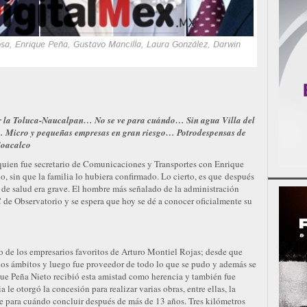
sa, Enrique Peña, Gustavo Mancilla, Laura González, Darwin
uir la Toluca-Naucalpan… No se ve para cuándo… Sin agua Villa del
… Micro y pequeñas empresas en gran riesgo… Potrodespensas de
 Coacalco
quien fue secretario de Comunicaciones y Transportes con Enrique
o, sin que la familia lo hubiera confirmado. Lo cierto, es que después
do de salud era grave. El hombre más señalado de la administración
 de Observatorio y se espera que hoy se dé a conocer oficialmente su
 de los empresarios favoritos de Arturo Montiel Rojas; desde que
s ámbitos y luego fue proveedor de todo lo que se pudo y además se
que Peña Nieto recibió esta amistad como herencia y también fue
le otorgó la concesión para realizar varias obras, entre ellas, la
 para cuándo concluir después de más de 13 años. Tres kilómetros