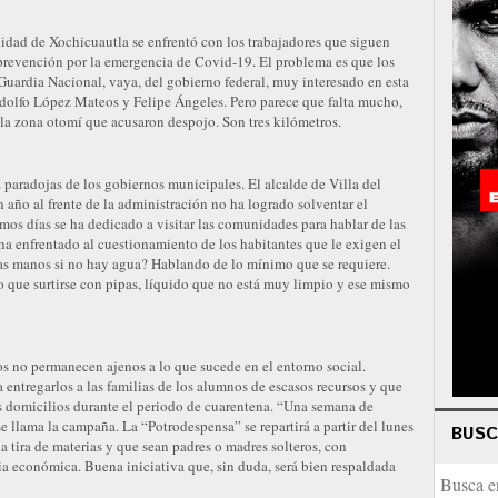
idad de Xochicuautla se enfrentó con los trabajadores que siguen
prevención por la emergencia de Covid-19. El problema es que los
 Guardia Nacional, vaya, del gobierno federal, muy interesado en esta
 Adolfo López Mateos y Felipe Ángeles. Pero parece que falta mucho,
la zona otomí que acusaron despojo. Son tres kilómetros.
 paradojas de los gobiernos municipales. El alcalde de Villa del
ño al frente de la administración no ha logrado solventar el
mos días se ha dedicado a visitar las comunidades para hablar de las
 ha enfrentado al cuestionamiento de los habitantes que le exigen el
as manos si no hay agua? Hablando de lo mínimo que se requiere.
o que surtirse con pipas, líquido que no está muy limpio y ese mismo
os no permanecen ajenos a lo que sucede en el entorno social.
 entregarlos a las familias de los alumnos de escasos recursos y que
us domicilios durante el periodo de cuarentena. “Una semana de
 llama la campaña. La “Potrodespensa” se repartirá a partir del lunes
BUS
la tira de materias y que sean padres o madres solteros, con
a económica. Buena iniciativa que, sin duda, será bien respaldada