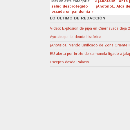
Más en esta categoría:
« ¡Anótelo!.. Ante
salud desprotegido
¡Anótelo!.. Alcal
escuda en pandemia »
LO ÚLTIMO DE REDACCIÓN
Video: Explosión de pipa en Cuernavaca deja 2
Ayotzinapa: la deuda histórica
¡Anótelo!.. Mando Unificado de Zona Oriente 
EU alerta por brote de salmonela ligado a jal
Excepto desde Palacio…