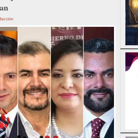
pan
dacción