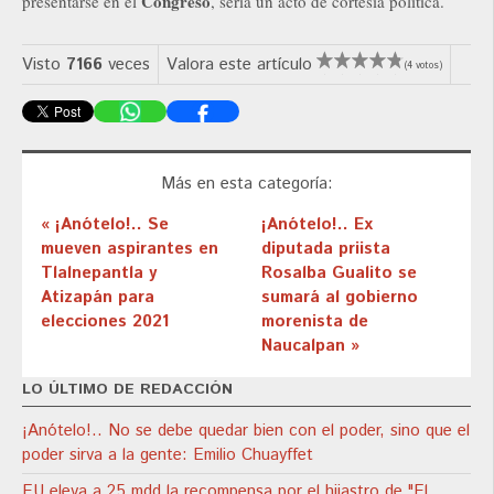
Congreso
presentarse en el
, sería un acto de cortesía política.
Visto
7166
veces
Valora este artículo
(4 votos)
Más en esta categoría:
« ¡Anótelo!.. Se
¡Anótelo!.. Ex
mueven aspirantes en
diputada priista
Tlalnepantla y
Rosalba Gualito se
Atizapán para
sumará al gobierno
elecciones 2021
morenista de
Naucalpan »
LO ÚLTIMO DE REDACCIÓN
¡Anótelo!.. No se debe quedar bien con el poder, sino que el
poder sirva a la gente: Emilio Chuayffet
EU eleva a 25 mdd la recompensa por el hijastro de "El