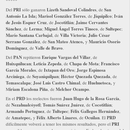
*****
PRI
Lizeth Sandoval Colindres
San
Del
sólo ganaron
, de
Antonio La Isla;
Marisol González Torres
Jiquipilco
Iván
, de
;
de Jesús Esquer Cruz
Jocotitlán
Jaime Cervantes
, de
;
Sánchez
Lerma
Miguel Ángel Torres Tinoco
Sultepec
, de
;
, de
;
Mario Santana Carbajal
Villa Victoria
Julio César
, de
;
Serrano González
San Mateo Atenco,
Mauricio Osorio
, de
y
Domínguez
Valle de Bravo
, de
.
PAN
Enrique Vargas del Villar
Del
repitieron
, de
Huixquilucan
Leticia Zepeda
Chapa de Mota
Francisco
;
, de
;
García Morales
Ixtapan del Oro
Jorge Espinosa
, de
;
Arciniega
Soyaniquilpan
Héctor Quezada Quezada
, de
;
, de
Temascalapa
José Luis Castro Chimal
Huehuetoca,
;
, de
y
iriam Escalona Piña
Melchor Ocampo
M
, de
.
PRD
Juan Hugo de la Rosa García
En el
los reelectos fueron
,
Nezahualcóyotl
Tomás Suárez Juárez
Cocotitlán
de
;
, de
;
Armando Portuguez
Tultepec
Félix Gallegos Hernández
, de
;
,
Amatepec,
Félix Alberto Linares
Ocuilan
PRD
de
y
, de
. El
PRI
difícilmente volverá a tener los mismos resultados, pero el