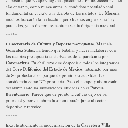
es posible que recupere algunas posiciones. En las elecciones del
año entrante, como nunca antes, el candidato postulado será
Morena
fundamental en el éxito o la derrota de los partidos. De
muchos buscarán la reelección, pero buenos augurios no hay
para ellos, ya lo dijeron los aspirantes a la dirigencia nacional.
*****
secretaria de Cultura y Deporte mexiquense
Marcela
La
,
González Salas
, ha tenido que batallar y hacer malabares con
pandemia
los recortes presupuestales derivados de la
por
Coronavirus
. En abril tuvo que despedir a todos los integrantes
Coro Polifónico del Estado de México
del
, integrado por más
de 80 profesionales, porque de pronto esa actividad fue
considerada como NO prioritaria. Pasó el tiempo y ahora están
Parque
desmantelando las instalaciones ubicadas en el
Bicentenario
. Parece que de pronto la cultura dejó de ser
prioridad y por eso ahora la amontonarán junto al sector
deportivo y turístico.
*****
Carretera Villa
Inexplicablemente la modernización de la