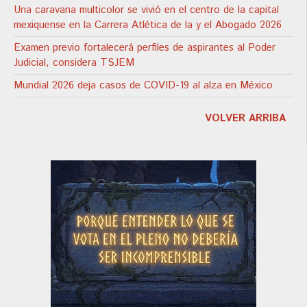
Una caravana multicolor se vivió en el centro de la capital
mexiquense en la Carrera Atlética de la y el Abogado 2026
Examen previo fortalecerá perfiles de aspirantes al Poder
Judicial, considera TSJEM
Mundial 2026 deja casos de COVID-19 al alza en México
VOLVER ARRIBA