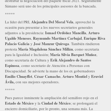
destrabar la negociación del paquete fiscal 2021. Seguramente
Sámano será uno de los principales asesores de la bancada.
*****
Alejandra Del Moral Vela
La líder del PRI,
, aprovechó la
ocasión para presentar a los nuevos secretarios generales
Ismael Ordóñez Mancilla
Arturo
adjuntos a la presidencia:
,
Ugalde Meneses
Raymundo Martínez Carbajal
Enrique Riva
,
,
Palacio Galicia
José Manzur Quiroga
y
. También rindieron
María Magdalena Sánchez Millán
protesta
, como secretaria
María Silvia Barquet Muñoz
para la Igualdad e Inclusión;
,
Erik Alejandro de Santos
como secretaria de Cultura y
Espinosa
, como secretario de Atención a Personas con
Discapacidad. Se advierte la mano de los ex gobernadores
Emilio Chuayffet
César Camacho
Arturo Montiel
Eruviel
,
,
y
Ávila,
con sus mejores operadores.
*****
Pues parece inminente la ampliación del semáforo rojo en el
Estado de México
Ciudad de México
y la
; se prolongará el
encierro domiciliario, por lo pronto, una semana más. La