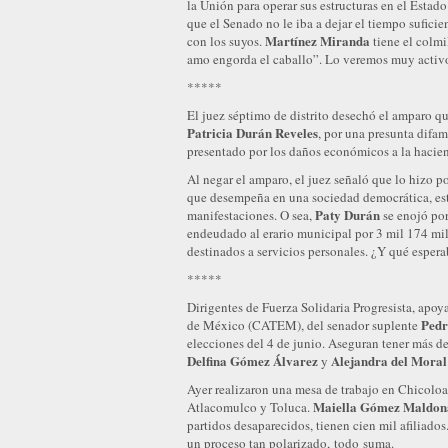
la Unión para operar sus estructuras en el Esta
que el Senado no le iba a dejar el tiempo suficie
Martínez Miranda
con los suyos.
tiene el colmi
amo engorda el caballo”. Lo veremos muy activ
*****
El juez séptimo de distrito desechó el amparo q
Patricia Durán Reveles
, por una presunta difa
presentado por los daños económicos a la hacie
Al negar el amparo, el juez señaló que lo hizo po
que desempeña en una sociedad democrática, está
Paty Durán
manifestaciones. O sea,
se enojó po
endeudado al erario municipal por 3 mil 174 mil
destinados a servicios personales. ¿Y qué esper
*****
Dirigentes de Fuerza Solidaria Progresista, ap
Pedr
de México (CATEM), del senador suplente
elecciones del 4 de junio. Aseguran tener más de
Delfina Gómez Álvarez
Alejandra del Moral
y
Ayer realizaron una mesa de trabajo en Chicolo
Maiella Gómez Maldon
Atlacomulco y Toluca.
partidos desaparecidos, tienen cien mil afiliad
un proceso tan polarizado, todo suma.