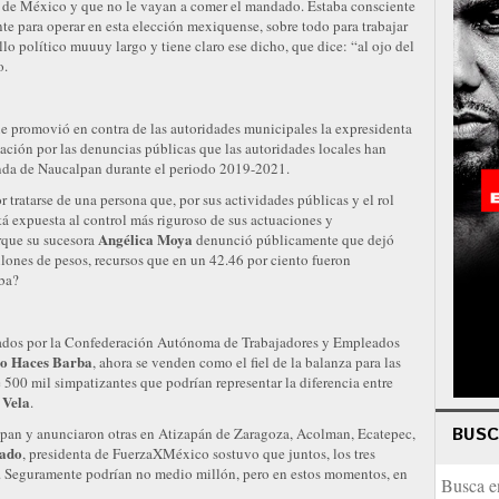
do de México y que no le vayan a comer el mandado. Estaba consciente
nte para operar en esta elección mexiquense, sobre todo para trabajar
llo político muuuy largo y tiene claro ese dicho, que dice: “al ojo del
o.
ue promovió en contra de las autoridades municipales la expresidenta
mación por las denuncias públicas que las autoridades locales han
nda de Naucalpan durante el periodo 2019-2021.
r tratarse de una persona que, por sus actividades públicas y el rol
 expuesta al control más riguroso de sus actuaciones y
Angélica Moya
rque su sucesora
denunció públicamente que dejó
lones de pesos, recursos que en un 42.46 por ciento fueron
aba?
oyados por la Confederación Autónoma de Trabajadores y Empleados
o Haces Barba
, ahora se venden como el fiel de la balanza para las
 500 mil simpatizantes que podrían representar la diferencia entre
 Vela
.
BUS
apan y anunciaron otras en Atizapán de Zaragoza, Acolman, Ecatepec,
ado
, presidenta de FuerzaXMéxico sostuvo que juntos, los tres
os. Seguramente podrían no medio millón, pero en estos momentos, en