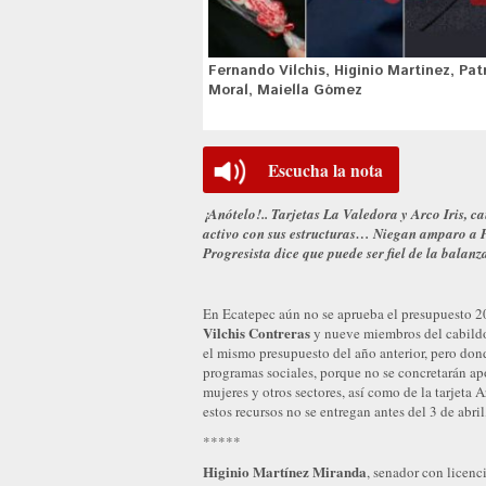
Fernando Vilchis, Higinio Martínez, Pat
Moral, Maiella Gómez
Escucha la nota
¡Anótelo!.. Tarjetas La Valedora y Arco Iris, 
activo con sus estructuras… Niegan amparo a 
Progresista dice que puede ser fiel de la balanz
En Ecatepec aún no se aprueba el presupuesto 2
Vilchis Contreras
y nueve miembros del cabildo
el mismo presupuesto del año anterior, pero donde
programas sociales, porque no se concretarán apoy
mujeres y otros sectores, así como de la tarjeta 
estos recursos no se entregan antes del 3 de abri
*****
Higinio Martínez Miranda
, senador con licenc