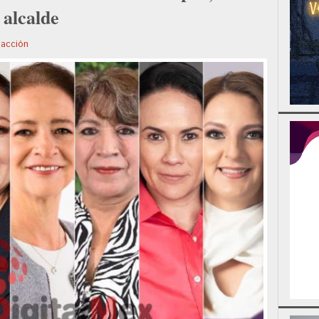
 alcalde
acción