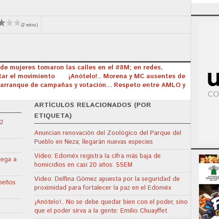
(2 votos)
s de mujeres tomaron las calles en el #8M; en redes,
tar el movimiento
¡Anótelo!.. Morena y MC ausentes de
ro, arranque de campañas y votación… Respeto entre AMLO y
ARTÍCULOS RELACIONADOS (POR
ETIQUETA)
22
Anuncian renovación del Zoológico del Parque del
Pueblo en Neza; llegarán nuevas especies
Video: Edoméx registra la cifra más baja de
lega a
homicidios en casi 20 años: SSEM
Video: Delfina Gómez apuesta por la seguridad de
apeños
proximidad para fortalecer la paz en el Edoméx
¡Anótelo!.. No se debe quedar bien con el poder, sino
que el poder sirva a la gente: Emilio Chuayffet