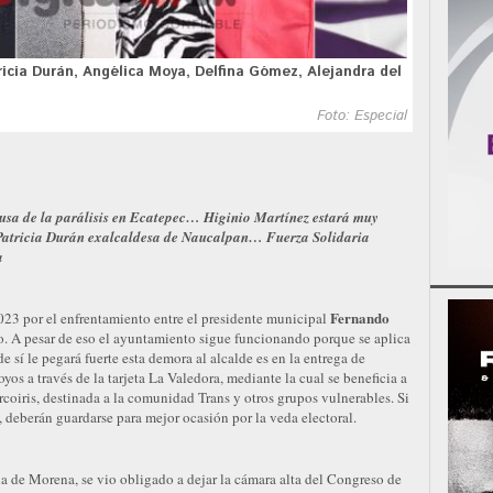
ricia Durán, Angélica Moya, Delfina Gómez, Alejandra del
Foto: Especial
causa de la parálisis en Ecatepec… Higinio Martínez estará muy
Patricia Durán exalcaldesa de Naucalpan… Fuerza Solidaria
a
Fernando
023 por el enfrentamiento entre el presidente municipal
. A pesar de eso el ayuntamiento sigue funcionando porque se aplica
 sí le pegará fuerte esta demora al alcalde es en la entrega de
os a través de la tarjeta La Valedora, mediante la cual se beneficia a
Arcoiris, destinada a la comunidad Trans y otros grupos vulnerables. Si
l, deberán guardarse para mejor ocasión por la veda electoral.
ia de Morena, se vio obligado a dejar la cámara alta del Congreso de