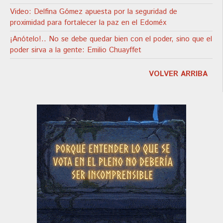
Video: Delfina Gómez apuesta por la seguridad de
proximidad para fortalecer la paz en el Edoméx
¡Anótelo!.. No se debe quedar bien con el poder, sino que el
poder sirva a la gente: Emilio Chuayffet
VOLVER ARRIBA