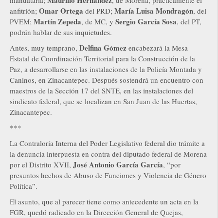
Maurilio Hernández
mandataria;
, de Morena, prácticamente el
Omar Ortega
María Luisa Mondragón
anfitrión;
del PRD;
, del
Martín Zepeda
Sergio García Sosa
PVEM;
, de MC, y
, del PT,
podrán hablar de sus inquietudes.
Delfina Gómez
Antes, muy temprano,
encabezará la Mesa
Estatal de Coordinación Territorial para la Construcción de la
Paz, a desarrollarse en las instalaciones de la Policía Montada y
Caninos, en Zinacantepec. Después sostendrá un encuentro con
maestros de la Sección 17 del SNTE, en las instalaciones del
sindicato federal, que se localizan en San Juan de las Huertas,
Zinacantepec.
***
La Contraloría Interna del Poder Legislativo federal dio trámite a
la denuncia interpuesta en contra del diputado federal de Morena
José Antonio García García
por el Distrito XVII,
, “por
presuntos hechos de Abuso de Funciones y Violencia de Género
Política”.
El asunto, que al parecer tiene como antecedente un acta en la
FGR, quedó radicado en la Dirección General de Quejas,