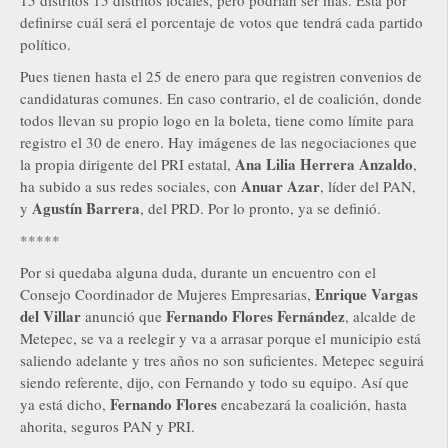
15 distritos 15 distritos locales, pero podrían ser más. Está por
definirse cuál será el porcentaje de votos que tendrá cada partido
político.
Pues tienen hasta el 25 de enero para que registren convenios de
candidaturas comunes. En caso contrario, el de coalición, donde
todos llevan su propio logo en la boleta, tiene como límite para
registro el 30 de enero. Hay imágenes de las negociaciones que
Ana Lilia Herrera Anzaldo
la propia dirigente del PRI estatal,
,
Anuar Azar
ha subido a sus redes sociales, con
, líder del PAN,
Agustín Barrera
y
, del PRD. Por lo pronto, ya se definió.
*****
Por si quedaba alguna duda, durante un encuentro con el
Enrique Vargas
Consejo Coordinador de Mujeres Empresarias,
del Villar
Fernando Flores Fernández
anunció que
, alcalde de
Metepec, se va a reelegir y va a arrasar porque el municipio está
saliendo adelante y tres años no son suficientes. Metepec seguirá
siendo referente, dijo, con Fernando y todo su equipo. Así que
Fernando Flores
ya está dicho,
encabezará la coalición, hasta
ahorita, seguros PAN y PRI.