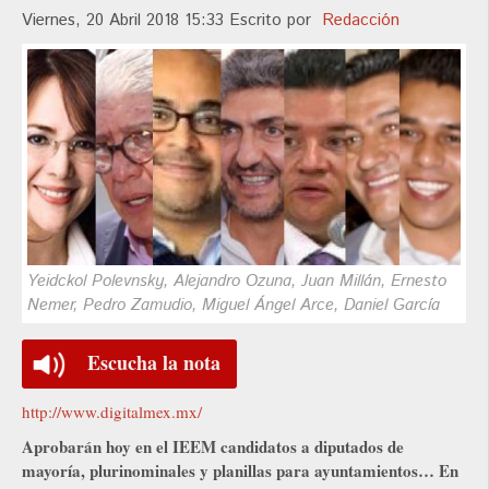
Viernes, 20 Abril 2018 15:33
Escrito por
Redacción
Yeidckol Polevnsky, Alejandro Ozuna, Juan Millán, Ernesto
Nemer, Pedro Zamudio, Miguel Ángel Arce, Daniel García
Escucha la nota
http://www.digitalmex.mx/
Aprobarán hoy en el IEEM candidatos a diputados de
mayoría, plurinominales y planillas para ayuntamientos… En