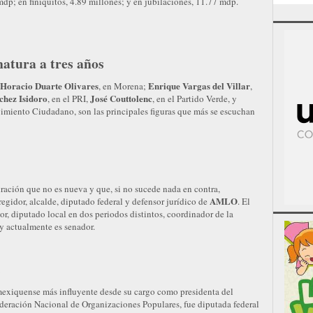
mdp; en finiquitos, 4.89 millones; y en jubilaciones, 11.77 mdp.
atura a tres años
Horacio Duarte Olivares
Enrique Vargas del Villar
, en Morena;
,
chez Isidoro
José Couttolenc
, en el PRI,
, en el Partido Verde, y
imiento Ciudadano, son las principales figuras que más se escuchan
iración que no es nueva y que, si no sucede nada en contra,
AMLO
regidor, alcalde, diputado federal y defensor jurídico de
. El
or, diputado local en dos periodos distintos, coordinador de la
 y actualmente es senador.
s
a mexiquense más influyente desde su cargo como presidenta del
ederación Nacional de Organizaciones Populares, fue diputada federal