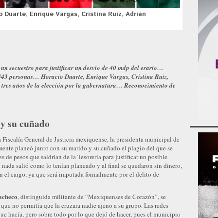
 Duarte, Enrique Vargas, Cristina Ruiz, Adrián
un secuestro para justificar un desvío de 40 mdp del erario…
443 personas… Horacio Duarte, Enrique Vargas, Cristina Ruiz,
 tres años de la elección por la gubernatura… Reconocimiento de
 y su cuñado
a Fiscalía General de Justicia mexiquense, la presidenta municipal de
mente planeó junto con su marido y su cuñado el plagio del que se
s de pesos que saldrían de la Tesorería para justificar un posible
o nada salió como lo tenían planeado y al final se quedaron sin dinero,
n el cargo, ya que será imputada formalmente por el delito de
acheco
, distinguida militante de “Mexiquenses de Corazón”, se
 que no permitía que la cruzara nadie ajeno a su grupo. Las redes
que hacía, pero sobre todo por lo que dejó de hacer, pues el municipio