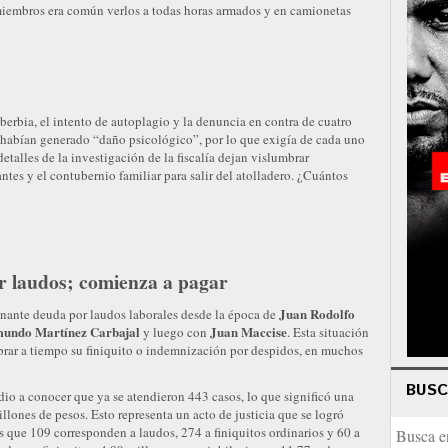
iembros era común verlos a todas horas armados y en camionetas
erbia, el intento de autoplagio y la denuncia en contra de cuatro
le habían generado “daño psicológico”, por lo que exigía de cada uno
etalles de la investigación de la fiscalía dejan vislumbrar
ntes y el contubernio familiar para salir del atolladero. ¿Cuántos
r laudos; comienza a pagar
Juan Rodolfo
onante deuda por laudos laborales desde la época de
undo Martínez Carbajal
Juan Maccise
y luego con
. Esta situación
brar a tiempo su finiquito o indemnización por despidos, en muchos
BUS
dio a conocer que ya se atendieron 443 casos, lo que significó una
llones de pesos. Esto representa un acto de justicia que se logró
os que 109 corresponden a laudos, 274 a finiquitos ordinarios y 60 a