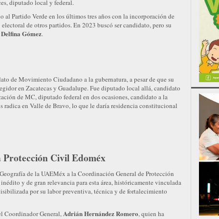
es, diputado local y federal.
do al Partido Verde en los últimos tres años con la incorporación de
electoral de otros partidos. En 2023 buscó ser candidato, pero su
Delfina Gómez
a
.
didato de Movimiento Ciudadano a la gubernatura, a pesar de que su
 regidor en Zacatecas y Guadalupe. Fue diputado local allá, candidato
ización de MC, diputado federal en dos ocasiones, candidato a la
s radica en Valle de Bravo, lo que le daría residencia constitucional
a Protección Civil Edoméx
 Geografía de la UAEMéx a la Coordinación General de Protección
inédito y de gran relevancia para esta área, históricamente vinculada
isibilizada por su labor preventiva, técnica y de fortalecimiento
Adrián Hernández Romero
del Coordinador General,
, quien ha