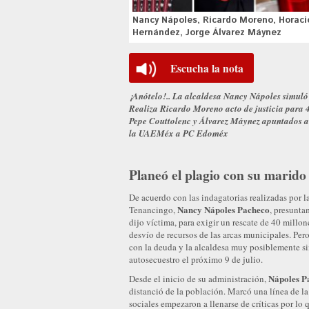
Nancy Nápoles, Ricardo Moreno, Horacio
Hernández, Jorge Álvarez Máynez
Escucha la nota
¡Anótelo!.. La alcaldesa Nancy Nápoles simuló 
Realiza Ricardo Moreno acto de justicia para 
Pepe Couttolenc y Álvarez Máynez apuntados a
la UAEMéx a PC Edoméx
Planeó el plagio con su marido
De acuerdo con las indagatorias realizadas por l
Nancy Nápoles Pacheco
Tenancingo,
, presunta
dijo víctima, para exigir un rescate de 40 millone
desvío de recursos de las arcas municipales. Per
con la deuda y la alcaldesa muy posiblemente si
autosecuestro el próximo 9 de julio.
Nápoles P
Desde el inicio de su administración,
distanció de la población. Marcó una línea de la
sociales empezaron a llenarse de críticas por lo 