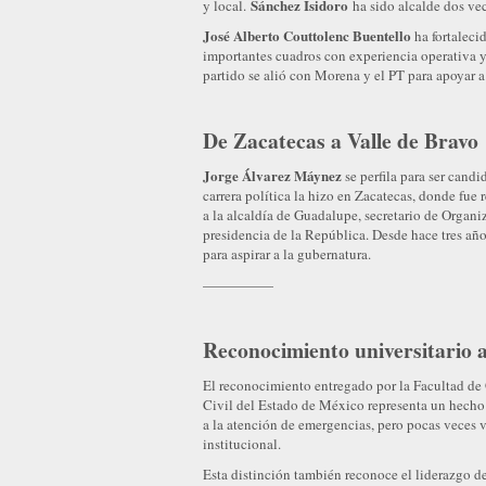
Sánchez Isidoro
y local.
ha sido alcalde dos vec
José Alberto Couttolenc Buentello
ha fortaleci
importantes cuadros con experiencia operativa y 
partido se alió con Morena y el PT para apoyar 
De Zacatecas a Valle de Bravo
Jorge Álvarez Máynez
se perfila para ser can
carrera política la hizo en Zacatecas, donde fue
a la alcaldía de Guadalupe, secretario de Organ
presidencia de la República. Desde hace tres año
para aspirar a la gubernatura.
—————
Reconocimiento universitario 
El reconocimiento entregado por la Facultad de
Civil del Estado de México representa un hecho 
a la atención de emergencias, pero pocas veces v
institucional.
Esta distinción también reconoce el liderazgo 