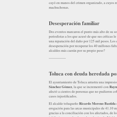
cayó en manos del crimen organizado, a cuyos m
machuchonas.
Desesperación familiar
Dos eventos marcaron el punto más alto de su sob
periodistas a los que acusó de que sus críticas 
una reparación del daño por 125 mil pesos. Los d
desesperación por recuperar los 40 millones falta
alcaldes más caerán por su propio peso?
—————
Toluca con deuda heredada po
El ayuntamiento de Toluca arrastra una impresi
Sánchez Gómez
Raym
, la que se incrementó con
afectó a cientos de personas que no pudieron co
casos injustificados.
Ricardo Moreno Bastida
El alcalde toluqueño
erogación para las arcas municipales de 41.10 mi
gracias a la conciliación con los afectados, de l