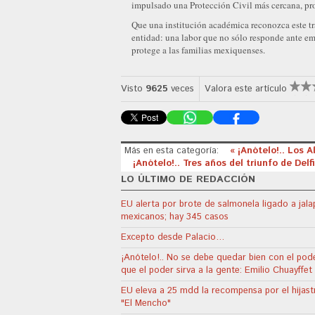
impulsado una Protección Civil más cercana, pro
Que una institución académica reconozca este tr
entidad: una labor que no sólo responde ante eme
protege a las familias mexiquenses.
Visto
9625
veces
Valora este artículo
Más en esta categoría:
« ¡Anótelo!.. Los 
¡Anótelo!.. Tres años del triunfo de Del
LO ÚLTIMO DE REDACCIÓN
EU alerta por brote de salmonela ligado a jal
mexicanos; hay 345 casos
Excepto desde Palacio…
¡Anótelo!.. No se debe quedar bien con el pode
que el poder sirva a la gente: Emilio Chuayffet
EU eleva a 25 mdd la recompensa por el hijast
"El Mencho"