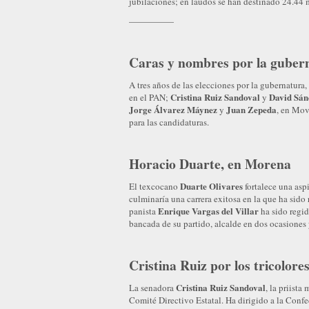
jubilaciones; en laudos se han destinado 24.44 
—————
Caras y nombres por la gubern
A tres años de las elecciones por la gubernatura,
Cristina Ruiz Sandoval
David Sán
en el PAN;
y
Jorge Álvarez Máynez
Juan Zepeda
y
, en Mov
para las candidaturas.
Horacio Duarte, en Morena
Duarte Olivares
El texcocano
fortalece una asp
culminaría una carrera exitosa en la que ha sido 
Enrique Vargas del Villar
panista
ha sido regid
bancada de su partido, alcalde en dos ocasiones
Cristina Ruiz por los tricolore
Cristina Ruiz Sandoval
La senadora
, la priist
Comité Directivo Estatal. Ha dirigido a la Conf