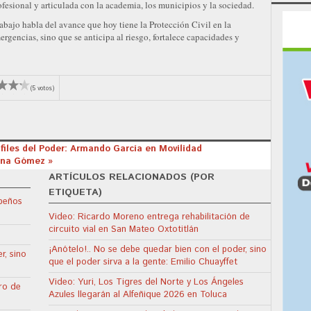
fesional y articulada con la academia, los municipios y la sociedad.
abajo habla del avance que hoy tiene la Protección Civil en la
rgencias, sino que se anticipa al riesgo, fortalece capacidades y
(5 votos)
Alfiles del Poder: Armando García en Movilidad
fina Gómez »
ARTÍCULOS RELACIONADOS (POR
ETIQUETA)
apeños
Video: Ricardo Moreno entrega rehabilitación de
circuito vial en San Mateo Oxtotitlán
¡Anótelo!.. No se debe quedar bien con el poder, sino
r, sino
que el poder sirva a la gente: Emilio Chuayffet
Video: Yuri, Los Tigres del Norte y Los Ángeles
ro de
Azules llegarán al Alfeñique 2026 en Toluca