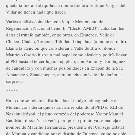
quedaría fuera Huixquilucan donde frente a Enrique Vargas del
Villar no tienen nada qué hacer.
Varios análisis coinciden con lo que Movimiento de
Regeneración Nacional tiene. El “Efecto AMLO”, calculan, les
daría el triunfo también, entre otros, en Ecatepec, Valle de
Chalco, Chalco, Texcoco, Tultitlán, Ixtapaluca (aunque cerrado).
Llama la atención que consideran a Valle de Bravo, donde
Mauricio Osorio hizo un mal papel como alcalde y podría llevar
al PRI hasta el tercer lugar. Tejupilco, con Anthony Domínguez
de candidato y con muchas posibilidades en Ixtapan de la Sal,
Amatepec y Zinacantepec, entre muchos más donde darían la
sorpresa.
*****
En lo que se refiere a distritos locales, algo inimaginable: en
Morena consideran que estarían arrebatando al PRD el XLI de
Nezahualcóyotl, el pleno corazón del poderoso Víctor Manuel
Bautista López. Ya se verá, pero por lo pronto ya se maneja el
nombre de Maurilio Hernández, presidente del Consejo Estatal
de Morena y candidato por el distrito de Tultepec, como posible