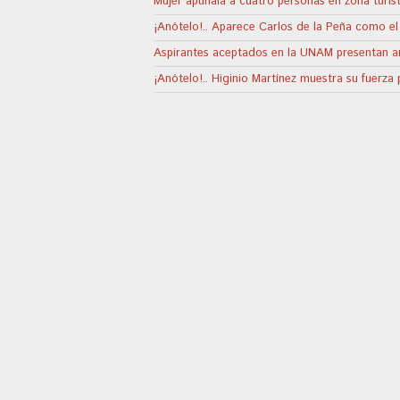
Mujer apuñala a cuatro personas en zona turís
¡Anótelo!.. Aparece Carlos de la Peña como e
Aspirantes aceptados en la UNAM presentan 
¡Anótelo!.. Higinio Martínez muestra su fuerz