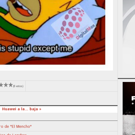
(6 votos)
Huawei a la... baja »
tro de "El Mencho"