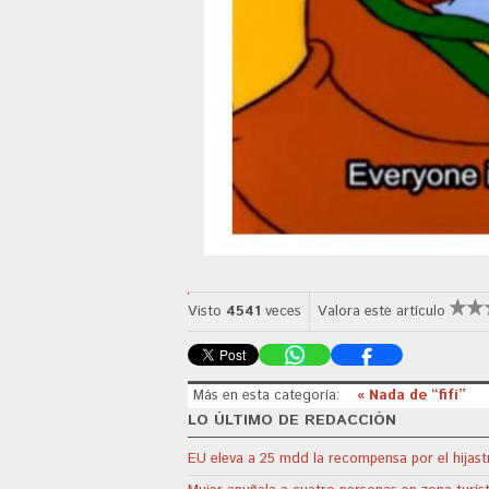
Visto
4541
veces
Valora este artículo
Más en esta categoría:
« Nada de “fifí”
LO ÚLTIMO DE REDACCIÓN
EU eleva a 25 mdd la recompensa por el hijas