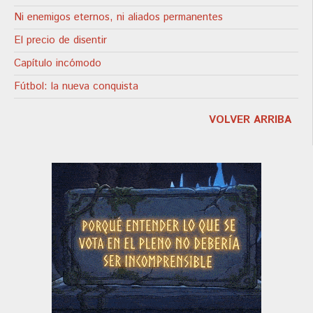
Ni enemigos eternos, ni aliados permanentes
El precio de disentir
Capítulo incómodo
Fútbol: la nueva conquista
VOLVER ARRIBA