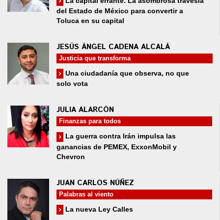
La capital errante. La asombrosa travesía
del Estado de México para convertir a
Toluca en su capital
JESÚS ÁNGEL CADENA ALCALÁ
Justicia que transforma
Una ciudadanía que observa, no que
solo vota
JULIA ALARCÓN
Finanzas para todos
La guerra contra Irán impulsa las
ganancias de PEMEX, ExxonMobil y
Chevron
JUAN CARLOS NÚÑEZ
Palabras al viento
La nueva Ley Calles