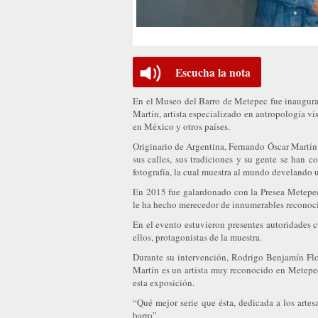
Escucha la nota
En el Museo del Barro de Metepec fue inaugura
Martín, artista especializado en antropología v
en México y otros países.
Originario de Argentina, Fernando Óscar Martín
sus calles, sus tradiciones y su gente se han c
fotografía, la cual muestra al mundo develando u
En 2015 fue galardonado con la Presea Metepec
le ha hecho merecedor de innumerables reconocim
En el evento estuvieron presentes autoridades c
ellos, protagonistas de la muestra.
Durante su intervención, Rodrigo Benjamín Flo
Martín es un artista muy reconocido en Metepec
esta exposición.
“Qué mejor serie que ésta, dedicada a los arte
barro”.