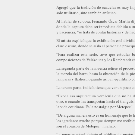
Agregó que la tradición de cazuelas es muy imp
solo utilitario, sino también artístico.
Al hablar de su obra, Fernando Óscar Martín dijo
donde la captura debe ser inmediata debido a su
y paciencia, “se trata de contar historias y de ha
El artista explicó que la exhibición está dividid
claro oscuro, donde se aísla al personaje princip
“Para realizar esta serie, tuve que estudiar 
composiciones de Velázquez y los Rembrandt co
La segunda parte de la muestra refiere el proces
la mezcla del barro, hasta la obtención de la pie
lámparas y flashes, logrando así, un equilibrio co
La tercera parte, indicó, tiene que ver un poco 
“Evoca esa arquitectura vernácula que no ha de
otro, o cuando las transportan hacia el tianguis
la vida cotidiana. Es la nostalgia por Metepec”.
“De alguna manera esto es un homenaje que le ha
les agradezco mucho porque siempre me recibier
son el corazón de Metepec” finalizó.
La muestra estará abierta al público de marte