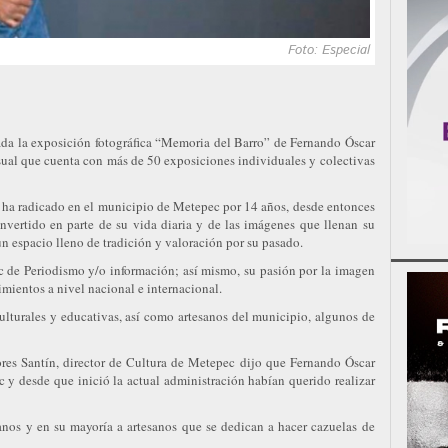
Foto: Especial
da la exposición fotográfica “Memoria del Barro” de Fernando Óscar
isual que cuenta con más de 50 exposiciones individuales y colectivas
 ha radicado en el municipio de Metepec por 14 años, desde entonces
onvertido en parte de su vida diaria y de las imágenes que llenan su
n espacio lleno de tradición y valoración por su pasado.
 de Periodismo y/o información; así mismo, su pasión por la imagen
ientos a nivel nacional e internacional.
ulturales y educativas, así como artesanos del municipio, algunos de
res Santín, director de Cultura de Metepec dijo que Fernando Óscar
 y desde que inició la actual administración habían querido realizar
sanos y en su mayoría a artesanos que se dedican a hacer cazuelas de