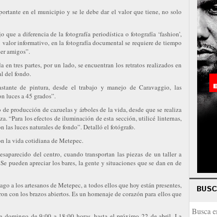
ortante en el municipio y se le debe dar el valor que tiene, no solo
 que a diferencia de la fotografía periodística o fotografía ‘fashion’,
 valor informativo, en la fotografía documental se requiere de tiempo
cer amigos”.
a en tres partes, por un lado, se encuentran los retratos realizados en
al del fondo.
bastante de pintura, desde el trabajo y manejo de Caravaggio, las
n luces a 45 grados”.
o de producción de cazuelas y árboles de la vida, desde que se realiza
za. “Para los efectos de iluminación de esta sección, utilicé linternas,
n las luces naturales de fondo”. Detalló el fotógrafo.
con la vida cotidiana de Metepec.
saparecido del centro, cuando transportan las piezas de un taller a
. Se pueden apreciar los bares, la gente y situaciones que se dan en de
go a los artesanos de Metepec, a todos ellos que hoy están presentes,
BUS
on con los brazos abiertos. Es un homenaje de corazón para ellos que
s a domingo de 9:00 a 18:00 horas, hasta el próximo 22 de abril. La