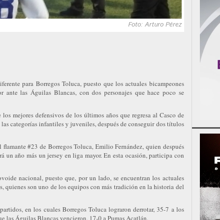
Foto: Arturo Pérez
diferente para Borregos Toluca, puesto que los actuales bicampeones
or ante las Águilas Blancas, con dos personajes que hace poco se
e los mejores defensivos de los últimos años que regresa al Casco de
as categorías infantiles y juveniles, después de conseguir dos títulos
el flamante #23 de Borregos Toluca, Emilio Fernández, quien después
á un año más un jersey en liga mayor. En esta ocasión, participa con
ovoide nacional, puesto que, por un lado, se encuentran los actuales
s, quienes son uno de los equipos con más tradición en la historia del
artidos, en los cuales Borregos Toluca lograron derrotar, 35-7 a los
ue las Águilas Blancas vencieron, 17-0 a Pumas Acatlán.