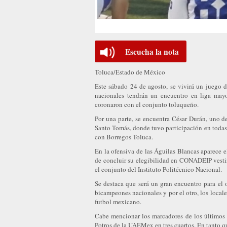
Escucha la nota
Toluca/Estado de México
Este sábado 24 de agosto, se vivirá un juego 
nacionales tendrán un encuentro en liga may
coronaron con el conjunto toluqueño.
Por una parte, se encuentra César Durán, uno d
Santo Tomás, donde tuvo participación en todas l
con Borregos Toluca.
En la ofensiva de las Águilas Blancas aparece 
de concluir su elegibilidad en CONADEIP vestir
el conjunto del Instituto Politécnico Nacional.
Se destaca que será un gran encuentro para el 
bicampeones nacionales y por el otro, los locale
futbol mexicano.
Cabe mencionar los marcadores de los últimos p
Potros de la UAEMex en tres cuartos. En tanto q