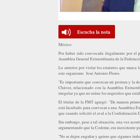
Escucha la nota
México
Por haber sido convocada ilegalmente por el p
Asamblea General Extraordinaria de la Federaci
Lo anterior por violar los estatutos que marca l
este organismo José Antonio Flores.
"Es importante que conozcan mi postura y la de
Chávez, relacionado con la Asamblea Extraordin
irregular ya que no reúne los requisitos que est
El titular de la FMT agregó: "De manera primo
está facultado para convocar a una Asamblea Extr
que cuando solicitó el aval a la Confederación 
Sin embargo, pese a tal situación, una vez acon
argumentando que la Codeme, era inexistente pa
"No se dejen engañar y quiero que sigamos trab