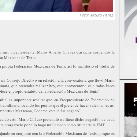
Foto: Arturo Pérez
rimer vicepresidente, Mario Alberto Chávez Casas, se suspendió la
ón Mexicana de Tenis.
a propia Federación Mexicana de Tenis, así lo manifestó el titular de
 mi Consejo Directivo en relación a la convocatoria que llevó Mario
aria, que pretendía realizar hoy, esta convocatoria es a todas luces
ablece el propio estatuto de la Federación Mexicana de Tenis".
rdial es importante resaltar que un Vicepresidente de Federación no
aordinaria tocando los puntos que él pretende hacer valer, tan es así
Deportiva Mexicana, Codeme, este le fue negado".
tecido esto, Mario Chávez pretendió nulificar dicho negación de aval,
ra otorgárselo por ello hago un llamado como titular de la FMT.
ajando en conjunto con la a Federación Mexicana de Tenis, porque es