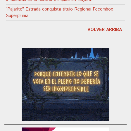
“Pajarito” Estrada conquista título Regional Fecombox
Superpluma
VOLVER ARRIBA