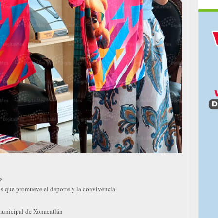
?
os que promueve el deporte y la convivencia
 municipal de Xonacatlán