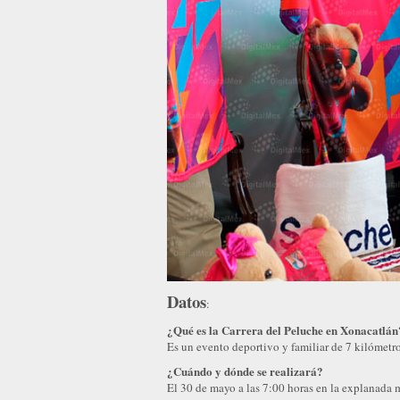
Datos
:
¿Qué es la Carrera del Peluche en Xonacatlán
Es un evento deportivo y familiar de 7 kilómetr
¿Cuándo y dónde se realizará?
El 30 de mayo a las 7:00 horas en la explanada