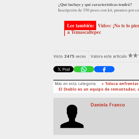
¿Qué incluye y qué características tendrá?
Inscripción de 350 pesos con kit, premios por ca
Video: ¡No te lo pie
a Temascaltepec
Visto
2475
veces
Valora este artículo
Más en esta categoría:
« Toluca enfrenta
El Diablo es un equipo de remontadas; 
Daniela Franco