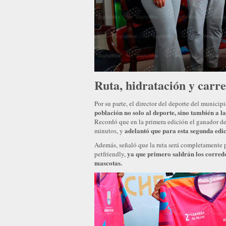
Ruta, hidratación y carre
Por su parte, el director del deporte del munici
población no solo al deporte, sino también a la
Recordó que en la primera edición el ganador de
adelantó que para esta segunda edi
minutos, y
Además, señaló que la ruta será completamente p
ya que primero saldrán los corred
petfriendly,
mascotas.