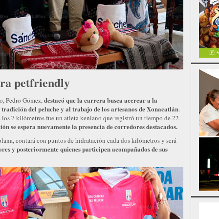
ra petfriendly
destacó que la carrera busca acercar a la
pio, Pedro Gómez,
 tradición del peluche y al trabajo de los artesanos de Xonacatlán
.
 los 7 kilómetros fue un atleta keniano que registró un tiempo de 22
ción se espera nuevamente la presencia de corredores destacados.
lana, contará con puntos de hidratación cada dos kilómetros y será
ores y posteriormente quienes participen acompañados de sus