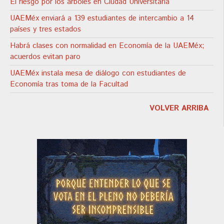
El riesgo por los árboles en Ciudad Universitaria
UAEMéx enviará a 139 estudiantes de intercambio a 14
países y tres estados
Habrá clases con normalidad en Economía de la UAEMéx;
acuerdos evitan paro
UAEMéx instala mesa de diálogo con estudiantes de
Economía tras toma de la Facultad
VOLVER ARRIBA