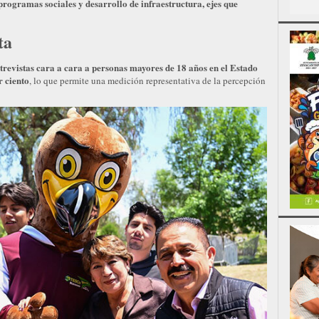
rogramas sociales y desarrollo de infraestructura, ejes que
ta
trevistas cara a cara a personas mayores de 18 años en el Estado
r ciento
, lo que permite una medición representativa de la percepción