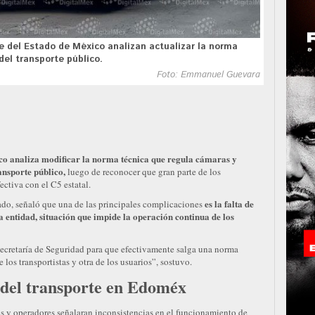
te del Estado de México analizan actualizar la norma
el transporte público.
Foto: Emmanuel Guevara
ico analiza modificar la norma técnica que regula cámaras y
ansporte público,
luego de reconocer que gran parte de los
ctiva con el C5 estatal.
es la falta de
do, señaló que una de las principales complicaciones
la entidad, situación que impide la operación continua de los
Secretaría de Seguridad para que efectivamente salga una norma
los transportistas y otra de los usuarios”, sostuvo.
 del transporte en Edoméx
s y operadores señalaran inconsistencias en el funcionamiento de