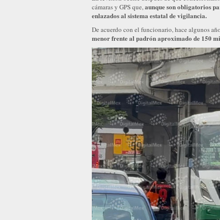
aunque son obligatorios pa
cámaras y GPS que,
enlazados al sistema estatal de vigilancia.
De acuerdo con el funcionario, hace algunos año
menor frente al padrón aproximado de 150 mil