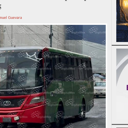
5
uel Guevara