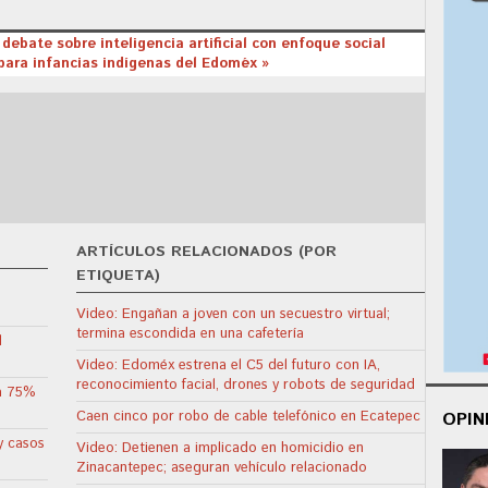
ebate sobre inteligencia artificial con enfoque social
ara infancias indígenas del Edoméx »
ARTÍCULOS RELACIONADOS (POR
ETIQUETA)
Video: Engañan a joven con un secuestro virtual;
termina escondida en una cafetería
l
Video: Edoméx estrena el C5 del futuro con IA,
reconocimiento facial, drones y robots de seguridad
ta 75%
Caen cinco por robo de cable telefónico en Ecatepec
OPIN
y casos
Video: Detienen a implicado en homicidio en
Zinacantepec; aseguran vehículo relacionado