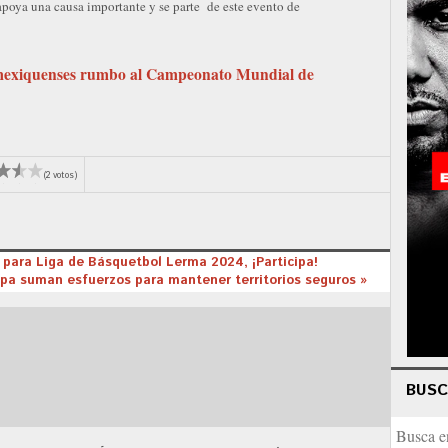
poya una causa importante y se parte de este evento de
 mexiquenses rumbo al Campeonato Mundial de
(2 votos)
ón para Liga de Básquetbol Lerma 2024, ¡Participa!
lpa suman esfuerzos para mantener territorios seguros »
BUS