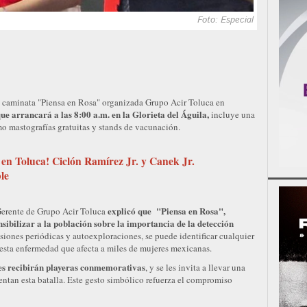
Foto: Especial
la caminata "Piensa en Rosa" organizada Grupo Acir Toluca en
ue arrancará a las 8:00 a.m. en la Glorieta del Águila,
incluye una
mo mastografías gratuitas y stands de vacunación.
 en Toluca! Ciclón Ramírez Jr. y Canek Jr.
le
explicó que "Piensa en Rosa",
Gerente de Grupo Acir Toluca
nsibilizar a la población sobre la importancia de la detección
siones periódicas y autoexploraciones, se puede identificar cualquier
 esta enfermedad que afecta a miles de mujeres mexicanas.
tes recibirán playeras conmemorativas
, y se les invita a llevar una
entan esta batalla. Este gesto simbólico refuerza el compromiso