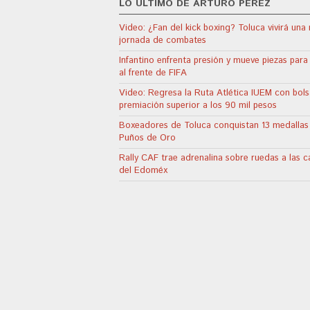
LO ÚLTIMO DE ARTURO PÉREZ
Video: ¿Fan del kick boxing? Toluca vivirá una
jornada de combates
Infantino enfrenta presión y mueve piezas para
al frente de FIFA
Video: Regresa la Ruta Atlética IUEM con bol
premiación superior a los 90 mil pesos
Boxeadores de Toluca conquistan 13 medallas
Puños de Oro
Rally CAF trae adrenalina sobre ruedas a las ca
del Edoméx