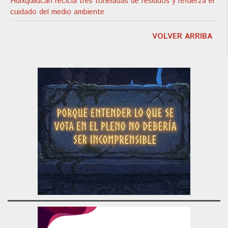
Huixquilucan recicla tres toneladas de residuos y refuerza el
cuidado del medio ambiente
VOLVER ARRIBA