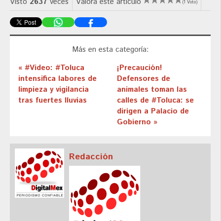
Visto
2637
veces
Valora este artículo
(1 Voto)
Más en esta categoría:
« #Video: #Toluca
¡Precaución!
intensifica labores de
Defensores de
limpieza y vigilancia
animales toman las
tras fuertes lluvias
calles de #Toluca: se
dirigen a Palacio de
Gobierno »
Redacción