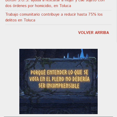
Botón S.O.S. ayuda a rescatar a mujer y cae sujeto con
dos órdenes por homicidio, en Toluca
Trabajo comunitario contribuye a reducir hasta 75% los
delitos en Toluca
VOLVER ARRIBA