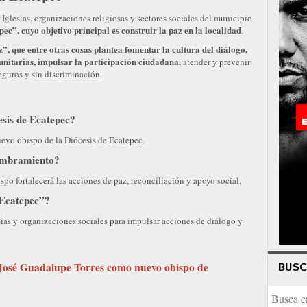
Iglesias, organizaciones religiosas y sectores sociales del municipio
c”, cuyo objetivo principal es construir la paz en la localidad
.
, que entre otras cosas plantea fomentar la cultura del diálogo,
unitarias, impulsar la participación ciudadana
, atender y prevenir
seguros y sin discriminación.
esis de Ecatepec?
vo obispo de la Diócesis de Ecatepec.
nombramiento?
spo fortalecerá las acciones de paz, reconciliación y apoyo social.
 Ecatepec”?
esias y organizaciones sociales para impulsar acciones de diálogo y
José Guadalupe Torres como nuevo obispo de
BUS