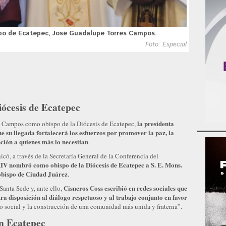
spo de Ecatepec, José Guadalupe Torres Campos.
Foto: Especial
ócesis de Ecatepec
la presidenta
 Campos como obispo de la Diócesis de Ecatepec,
 su llegada fortalecerá los esfuerzos por promover la paz, la
ención a quienes más lo necesitan
.
ó, a través de la Secretaría General de la Conferencia del
IV nombró como obispo de la Diócesis de Ecatepec a S. E. Mons.
obispo de Ciudad Juárez
.
Cisneros Coss escribió en redes sociales que
Santa Sede y, ante ello,
a disposición al diálogo respetuoso y al trabajo conjunto en favor
ido social y la construcción de una comunidad más unida y fraterna”.
en Ecatepec