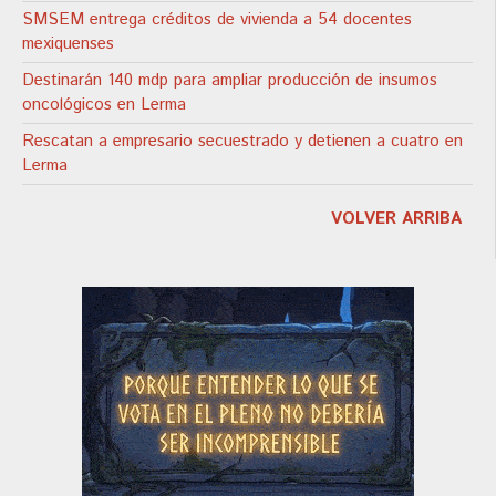
SMSEM entrega créditos de vivienda a 54 docentes
mexiquenses
Destinarán 140 mdp para ampliar producción de insumos
oncológicos en Lerma
Rescatan a empresario secuestrado y detienen a cuatro en
Lerma
VOLVER ARRIBA