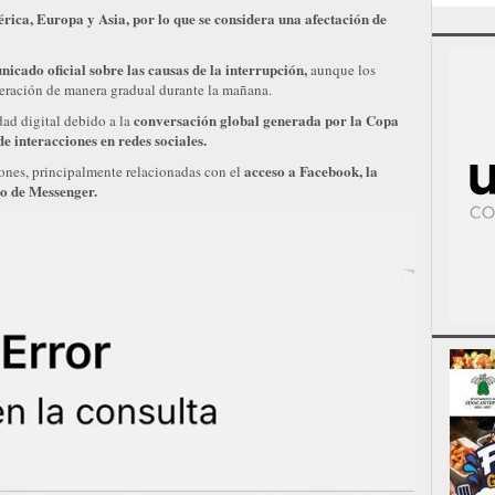
rica, Europa y Asia, por lo que se considera una afectación de
icado oficial sobre las causas de la interrupción,
aunque los
peración de manera gradual durante la mañana.
conversación global generada por la Copa
dad digital debido a la
e interacciones en redes sociales.
acceso a Facebook, la
ones, principalmente relacionadas con el
to de Messenger.