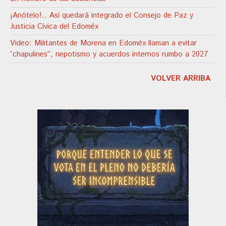
¡Anótelo!.. Así quedará integrado el Consejo de Paz y
Justicia Cívica del Edoméx
Video: Militantes de Morena en Edoméx llaman a evitar
“chapulines”, nepotismo y acuerdos internos rumbo a 2027
VOLVER ARRIBA