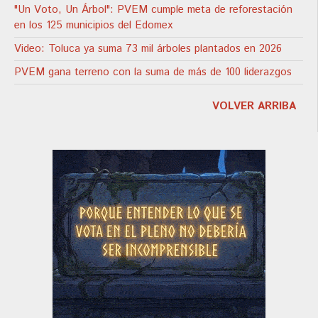
"Un Voto, Un Árbol": PVEM cumple meta de reforestación
en los 125 municipios del Edomex
Video: Toluca ya suma 73 mil árboles plantados en 2026
PVEM gana terreno con la suma de más de 100 liderazgos
VOLVER ARRIBA