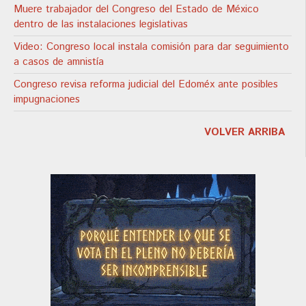
Muere trabajador del Congreso del Estado de México
dentro de las instalaciones legislativas
Video: Congreso local instala comisión para dar seguimiento
a casos de amnistía
Congreso revisa reforma judicial del Edoméx ante posibles
impugnaciones
VOLVER ARRIBA