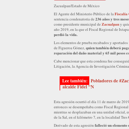
Zacualpan/Estado de México
Fiscalía
El Agente del Ministerio Público de la
236 años y tres mese
sentencia condenatoria de
Zacualpan
como presidente municipal de
y quie
año 2019, en la que el Fiscal Regional de Ixtapa
perdió la vida.
Los elementos de prueba recabados y aportados f
quien también deberá paga
de Figueroa Gómez,
reparación del daño material y 65 mil pesos 
Cabe mencionar que esta condena fue conseguida
Litigación, la Agencia de Investigación Crimina
Pobladores de #Zacu
alcalde Fidel "N
Esta agresión ocurrió el día 11 de marzo de 2019
entonces se desempeñaba como Fiscal Regional 
mientras se desplazaban en una unidad oficial, 
de la Sal, en el kilómetro 7, en la localidad Tres
falleció un elemento 
Derivado de esta agresión