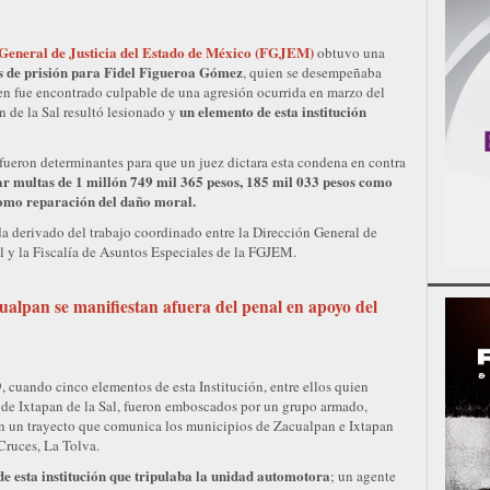
 General de Justicia del Estado de México (FGJEM)
obtuvo una
s de prisión para Fidel Figueroa Gómez
, quien se desempeñaba
n fue encontrado culpable de una agresión ocurrida en marzo del
un elemento de esta institución
n de la Sal resultó lesionado y
ueron determinantes para que un juez dictara esta condena en contra
r multas de 1 millón 749 mil 365 pesos, 185 mil 033 pesos como
como reparación del daño moral.
 derivado del trabajo coordinado entre la Dirección General de
l y la Fiscalía de Asuntos Especiales de la FGJEM.
alpan se manifiestan afuera del penal en apoyo del
, cuando cinco elementos de esta Institución, entre ellos quien
de Ixtapan de la Sal, fueron emboscados por un grupo armado,
en un trayecto que comunica los municipios de Zacualpan e Ixtapan
 Cruces, La Tolva.
de esta institución que tripulaba la unidad automotora
; un agente