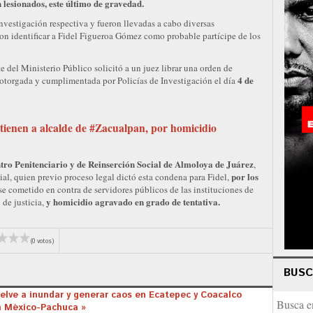
 lesionados, este último de gravedad.
nvestigación respectiva y fueron llevadas a cabo diversas
on identificar a Fidel Figueroa Gómez como probable partícipe de los
 del Ministerio Público solicitó a un juez librar una orden de
4 de
e otorgada y cumplimentada por Policías de Investigación el día
ienen a alcalde de #Zacualpan, por homicidio
tro Penitenciario y de Reinserción Social de Almoloya de Juárez
,
por los
al, quien previo proceso legal dictó esta condena para Fidel,
e cometido en contra de servidores públicos de las instituciones de
y homicidio agravado en grado de tentativa.
 de justicia,
(0 votos)
BUS
uelve a inundar y generar caos en Ecatepec y Coacalco
a México-Pachuca »