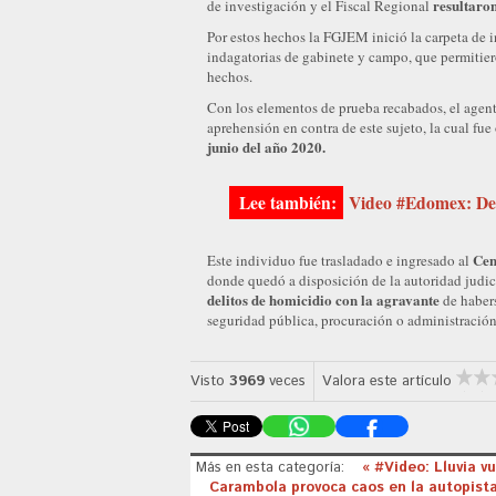
resultaron
de investigación y el Fiscal Regional
Por estos hechos la FGJEM inició la carpeta de i
indagatorias de gabinete y campo, que permitier
hechos.
Con los elementos de prueba recabados, el agente
aprehensión en contra de este sujeto, la cual fu
junio del año 2020.
Video #Edomex: Det
Cen
Este individuo fue trasladado e ingresado al
donde quedó a disposición de la autoridad judici
delitos de homicidio con la agravante
de habers
seguridad pública, procuración o administración
Visto
3969
veces
Valora este artículo
Más en esta categoría:
« #Video: Lluvia v
Carambola provoca caos en la autopist