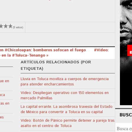
(5 votos)
 en #Chicoloapan: bomberos sofocan el fuego
#Video:
 en la #Toluca-Tenango »
ARTÍCULOS RELACIONADOS (POR
ETIQUETA)
Lluvia en Toluca moviliza a cuerpos de emergencia
ue en
para atender encharcamientos
Video: Despliegan operativo con 150 elementos en
uca
mercado Palmillas
ras en
La capital errante. La asombrosa travesía del Estado
de México para convertir a Toluca en su capital
BUS
res
Video: Botón de Pánico permite detener a pareja tras
asalto en el centro de Toluca