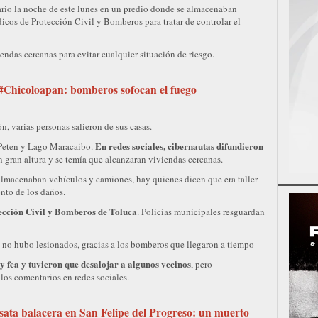
ario la noche de este lunes en un predio donde se almacenaban
icos de Protección Civil y Bomberos para tratar de controlar el
ndas cercanas para evitar cualquier situación de riesgo.
 #Chicoloapan: bomberos sofocan el fuego
n, varias personas salieron de sus casas.
En redes sociales, cibernautas difundieron
o Peten y Lago Maracaibo.
n gran altura y se temía que alcanzaran viviendas cercanas.
 almacenaban vehículos y camiones, hay quienes dicen que era taller
nto de los daños.
ección Civil y Bomberos de Toluca
. Policías municipales resguardan
 y no hubo lesionados, gracias a los bomberos que llegaron a tiempo
y fea y tuvieron que desalojar a algunos vecinos
, pero
los comentarios en redes sociales.
esata balacera en San Felipe del Progreso: un muerto