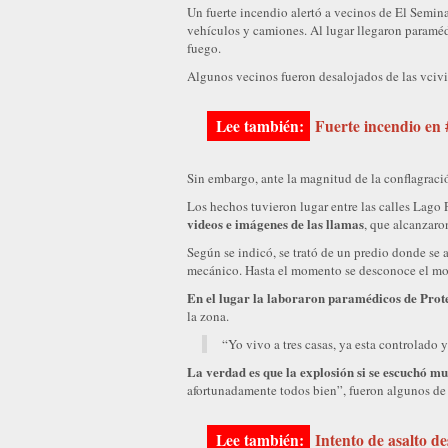
Un fuerte incendio alertó a vecinos de El Semin
vehículos y camiones. Al lugar llegaron paraméd
fuego.
Algunos vecinos fueron desalojados de las vcivie
Fuerte incendio en
Sin embargo, ante la magnitud de la conflagració
Los hechos tuvieron lugar entre las calles Lag
videos e imágenes de las llamas
, que alcanzaro
Según se indicó, se trató de un predio donde se
mecánico. Hasta el momento se desconoce el mo
En el lugar la laboraron paramédicos de Prot
la zona.
“Yo vivo a tres casas, ya esta controlado
La verdad es que la explosión si se escuchó mu
afortunadamente todos bien”, fueron algunos de 
Intento de asalto d