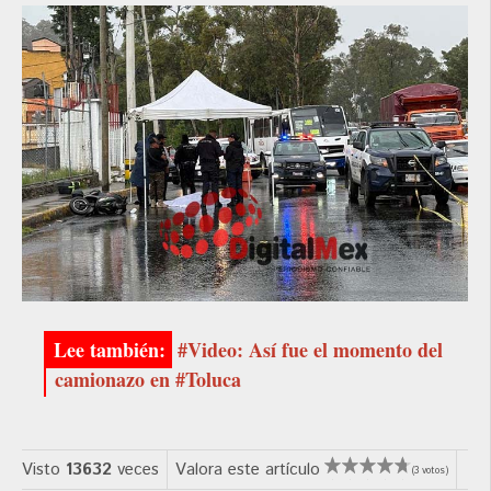
#Video: Así fue el momento del
camionazo en #Toluca
Visto
13632
veces
Valora este artículo
(3 votos)