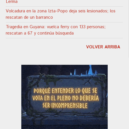
Lerma
Volcadura en la zona Izta-Popo deja seis lesionados; los
rescatan de un barranco
Tragedia en Guyana: vuelca ferry con 133 personas;
rescatan a 67 y continúa búsqueda
VOLVER ARRIBA