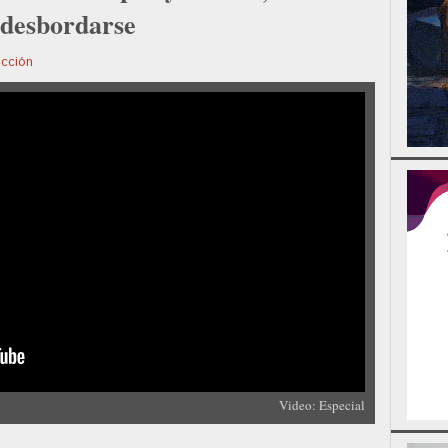
 desbordarse
cción
Video: Especial