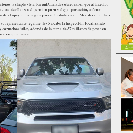
asiones
los uniformados observaron que al interior
; a simple vista,
, una de ellas sin el permiso para su legal portación, así como
licitó el apoyo de una grúa para su traslado ante el Ministerio Público.
localizando
 su representante legal, se llevó a cabo la inspección,
y cartuchos útiles, además de
la suma de 37 millones de pesos en
ón correspondiente.